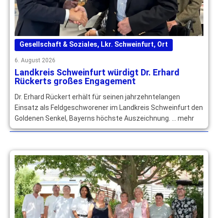
Gesellschaft & Soziales
,
Lkr. Schweinfurt
,
Ort
6. August 2026
Landkreis Schweinfurt würdigt Dr. Erhard
Rückerts großes Engagement
Dr. Erhard Rückert erhält für seinen jahrzehntelangen
Einsatz als Feldgeschworener im Landkreis Schweinfurt den
Goldenen Senkel, Bayerns höchste Auszeichnung. … mehr