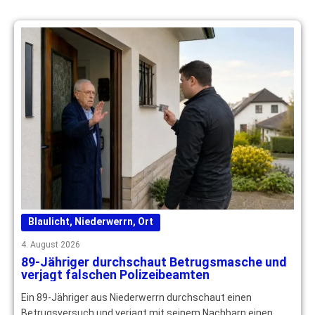
Blaulicht
,
Niederwerrn
,
Ort
4. August 2026
89-Jähriger durchschaut Betrugsmasche und
verjagt falschen Polizeibeamten
Ein 89-Jähriger aus Niederwerrn durchschaut einen
Betrugsversuch und verjagt mit seinem Nachbarn einen