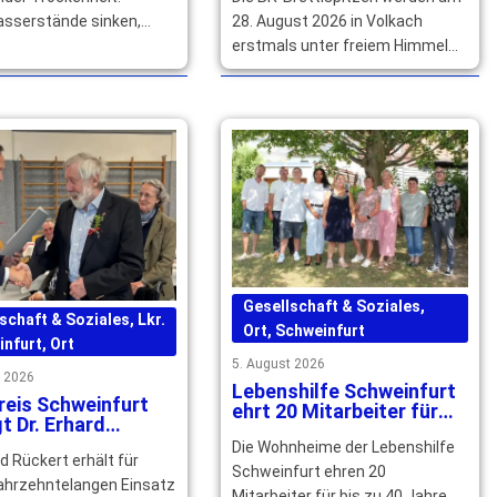
aufgezeichnet
28. August 2026 in Volkach
sserstände sinken,
erstmals unter freiem Himmel
llen trocken. Die
live für das BR Fernsehen
sserversorgung bleibt
aufgezeichnet. Tickets … mehr
noch gesichert. … mehr
Gesellschaft & Soziales
,
schaft & Soziales
,
Lkr.
Ort
,
Schweinfurt
infurt
,
Ort
5. August 2026
t 2026
Lebenshilfe Schweinfurt
reis Schweinfurt
ehrt 20 Mitarbeiter für
t Dr. Erhard
langjährige Treue
rts großes
Die Wohnheime der Lebenshilfe
rd Rückert erhält für
ement
Schweinfurt ehren 20
jahrzehntelangen Einsatz
Mitarbeiter für bis zu 40 Jahre