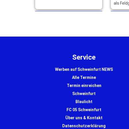
Halbjahr 2026 wurden insgesamt
als Fel
4.461 Anmeldungen und ein Plus
Landkre
von 1.171 … mehr
Goldene
höchste
Service
Werben auf Schweinfurt NEWS
Alle Termine
Termin einreichen
Schweinfurt
Blaulicht
FC 05 Schweinfurt
Über uns & Kontakt
Datenschutzerklärung