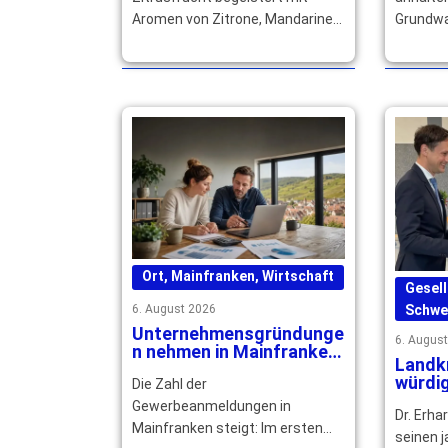
Aromen von Zitrone, Mandarine
Grundwa
und Grapefruit und würzt
Bäche fa
Speisen und Getränke raffiniert.
Trinkwa
… mehr
derzeit 
Ort
,
Mainfranken
,
Wirtschaft
Gesell
6. August 2026
Schwe
Unternehmensgründunge
6. Augus
n nehmen in Mainfranken
Landk
deutlich zu
würdig
Die Zahl der
Rücke
Gewerbeanmeldungen in
Dr. Erha
Engag
Mainfranken steigt: Im ersten
seinen 