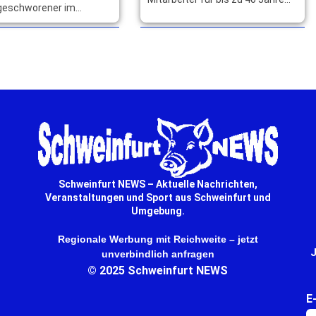
dgeschworener im
Betriebszugehörigkeit und
is Schweinfurt den
würdigen ihr langjähriges großes
n Senkel, Bayerns
Engagement. … mehr
 Auszeichnung. … mehr
Schweinfurt NEWS – Aktuelle Nachrichten,
Veranstaltungen und Sport aus Schweinfurt und
Umgebung.
Regionale Werbung mit Reichweite – jetzt
J
unverbindlich anfragen
© 2025 Schweinfurt NEWS
E