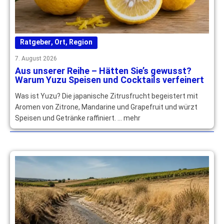
Ratgeber
,
Ort
,
Region
7. August 2026
Aus unserer Reihe – Hätten Sie’s gewusst?
Warum Yuzu Speisen und Cocktails verfeinert
Was ist Yuzu? Die japanische Zitrusfrucht begeistert mit
Aromen von Zitrone, Mandarine und Grapefruit und würzt
Speisen und Getränke raffiniert. … mehr