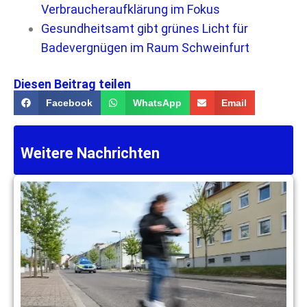
Verbraucheraufklärung im Fokus
Gesundheitsamt gibt grünes Licht für
Badevergnügen im Raum Schweinfurt
Diesen Beitrag teilen
Facebook
WhatsApp
Email
Weitere Nachrichten