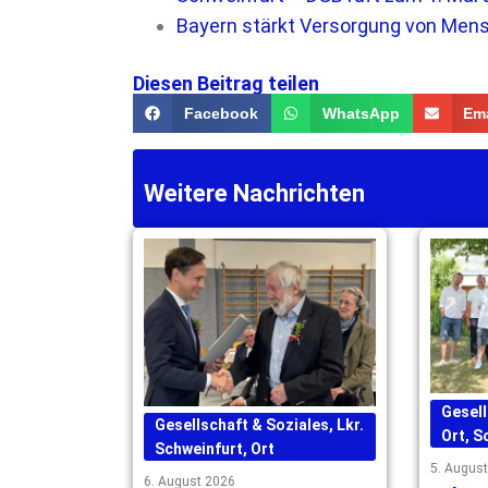
Bayern stärkt Versorgung von Men
Diesen Beitrag teilen
Facebook
WhatsApp
Ema
Weitere Nachrichten
Gesell
Gesellschaft & Soziales
,
Lkr.
Ort
,
S
Schweinfurt
,
Ort
5. Augus
6. August 2026