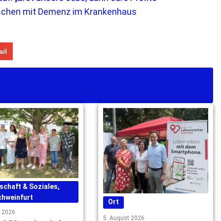
schen mit Demenz im Krankenhaus
il
schaft & Soziales
,
chweinfurt
Ort
t 2026
5. August 2026