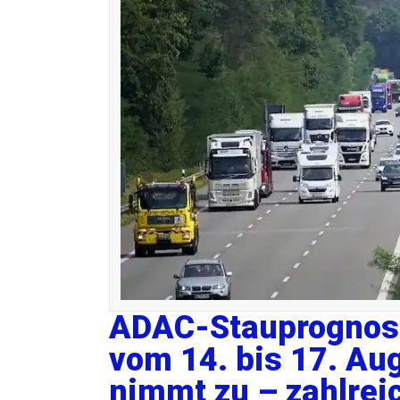
ADAC-Stauprognos
vom 14. bis 17. Au
nimmt zu – zahlrei