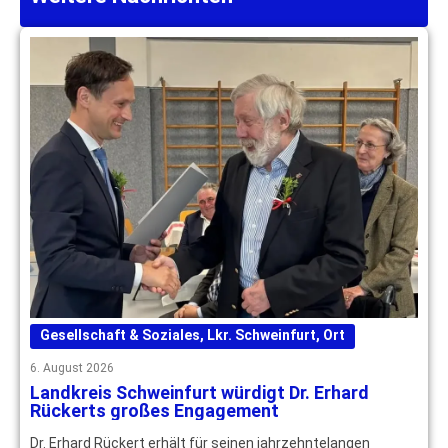
Gesellschaft & Soziales
,
Lkr. Schweinfurt
,
Ort
6. August 2026
Landkreis Schweinfurt würdigt Dr. Erhard
Rückerts großes Engagement
Dr. Erhard Rückert erhält für seinen jahrzehntelangen