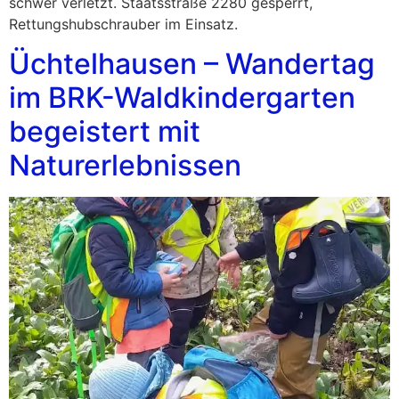
schwer verletzt. Staatsstraße 2280 gesperrt,
Rettungshubschrauber im Einsatz.
Üchtelhausen – Wandertag
im BRK-Waldkindergarten
begeistert mit
Naturerlebnissen