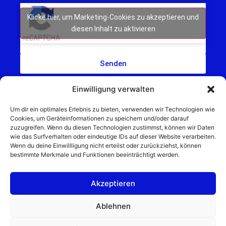
Klicke hier, um Marketing-Cookies zu akzeptieren und
diesen Inhalt zu aktivieren
Senden
Einwilligung verwalten
Um dir ein optimales Erlebnis zu bieten, verwenden wir Technologien wie
Cookies, um Geräteinformationen zu speichern und/oder darauf
zuzugreifen. Wenn du diesen Technologien zustimmst, können wir Daten
wie das Surfverhalten oder eindeutige IDs auf dieser Website verarbeiten.
Schweinfurt NEWS – Aktuelle Nachrichten,
Wenn du deine Einwillligung nicht erteilst oder zurückziehst, können
Veranstaltungen und Sport aus Schweinfurt und
bestimmte Merkmale und Funktionen beeinträchtigt werden.
Umgebung.
Regionale Werbung mit Reichweite – jetzt
Akzeptieren
unverbindlich anfragen
© 2025 Schweinfurt NEWS
Ablehnen