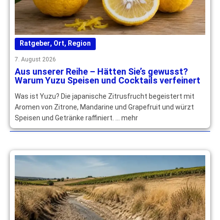
Ratgeber
,
Ort
,
Region
7. August 2026
Aus unserer Reihe – Hätten Sie’s gewusst?
Warum Yuzu Speisen und Cocktails verfeinert
Was ist Yuzu? Die japanische Zitrusfrucht begeistert mit
Aromen von Zitrone, Mandarine und Grapefruit und würzt
Speisen und Getränke raffiniert. … mehr