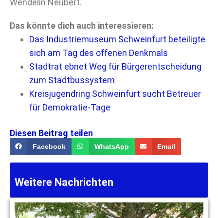
Wendelin Neubert.
Das könnte dich auch interessieren:
Das Industriemuseum Schweinfurt beteiligte
sich am Tag des offenen Denkmals
Stadtrat ebnet Weg für Bürgerentscheidung
zum Stadtbussystem
Kreisjugendring Schweinfurt sucht Betreuer
für Demokratie-Tage
Diesen Beitrag teilen
Facebook
WhatsApp
Email
Weitere Nachrichten