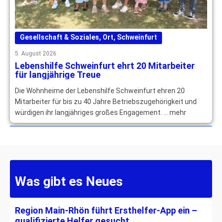
Gesellschaft & Soziales
,
Ort
,
Schweinfurt
5. August 2026
Lebenshilfe Schweinfurt ehrt 20 Mitarbeiter
für langjährige Treue
Die Wohnheime der Lebenshilfe Schweinfurt ehren 20
Mitarbeiter für bis zu 40 Jahre Betriebszugehörigkeit und
würdigen ihr langjähriges großes Engagement. … mehr
Was gibt es Neues
Region Main-Rhön führt Ersthelfer-App ein –
qualifizierte Helfer gesucht