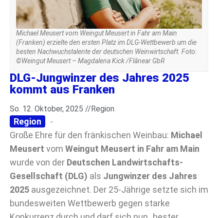
Michael Meusert vom Weingut Meusert in Fahr am Main
(Franken) erzielte den ersten Platz im DLG-Wettbewerb um die
besten Nachwuchstalente der deutschen Weinwirtschaft. Foto:
©Weingut Meusert – Magdalena Kick /Flânear GbR
DLG-Jungwinzer des Jahres 2025
kommt aus Franken
So. 12. Oktober, 2025 //
Region
Region
-
Große Ehre für den fränkischen Weinbau:
Michael
Meusert
vom
Weingut Meusert in Fahr am Main
wurde von der
Deutschen Landwirtschafts-
Gesellschaft (DLG)
als
Jungwinzer des Jahres
2025
ausgezeichnet. Der 25-Jährige setzte sich im
bundesweiten Wettbewerb gegen starke
Konkurrenz durch und darf sich nun „bester