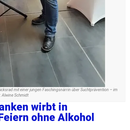
ücksrad mit einer jungen Faschingsnärrin über Suchtprävention – im
: Alwine Schmidt
anken wirbt in
Feiern ohne Alkohol