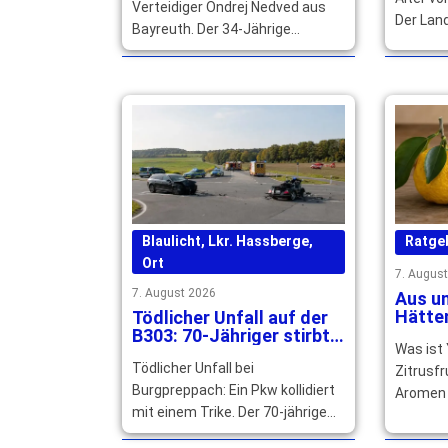
Verteidiger Ondrej Nedved aus
Der Lan
Bayreuth. Der 34-Jährige
würdigt 
unterschreibt beim ERV
politis
Schweinfurt für die kommenden
Wirken.
zwei Spielzeiten. … mehr
Blaulicht
,
Lkr. Hassberge
,
Ratge
Ort
7. Augus
7. August 2026
Aus un
Hätten
Tödlicher Unfall auf der
Warum
B303: 70-Jähriger stirbt
Was ist
Cockta
noch an der Unfallstelle
Tödlicher Unfall bei
Zitrusfr
Burgpreppach: Ein Pkw kollidiert
Aromen 
mit einem Trike. Der 70-jährige
und Gra
Fahrer stirbt, sein 14-jähriger
Speisen 