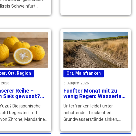
dkreis Schweinfurt
sein langjähriges
ches und kommunales
 … mehr
ber
,
Ort
,
Region
Ort
,
Mainfranken
t 2026
6. August 2026
serer Reihe –
Fünfter Monat mit zu
 Sie’s gewusst?
wenig Regen: Wasserlage
 Yuzu Speisen und
in Unterfranken spitzt
 Yuzu? Die japanische
Unterfranken leidet unter
ils verfeinert
sich zu
ucht begeistert mit
anhaltender Trockenheit:
von Zitrone, Mandarine
Grundwasserstände sinken,
pefruit und würzt
Bäche fallen trocken. Die
und Getränke raffiniert.
Trinkwasserversorgung bleibt