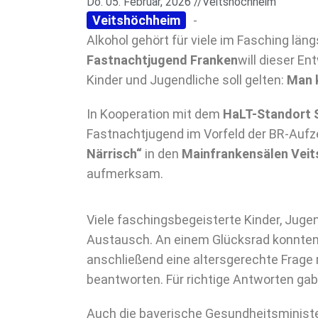
Do. 05. Februar, 2026 //
Veitshöchheim
Veitshöchheim
-
Alkohol gehört für viele im Fasching län
Fastnachtjugend Franken
will dieser E
Kinder und Jugendliche soll gelten:
Man k
In Kooperation mit dem
HaLT-Standort S
Fastnachtjugend im Vorfeld der BR-Auf
Närrisch“
in den
Mainfrankensälen Vei
aufmerksam.
Viele faschingsbegeisterte Kinder, Juge
Austausch. An einem Glücksrad konnte
anschließend eine altersgerechte Frage
beantworten. Für richtige Antworten gab 
Auch die bayerische Gesundheitsminist