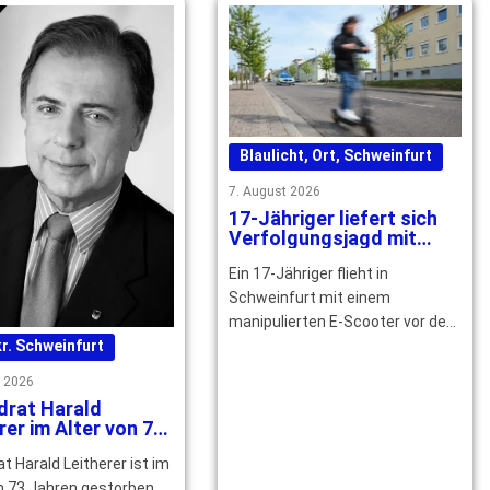
Blaulicht
,
Ort
,
Schweinfurt
7. August 2026
17-Jähriger liefert sich
Verfolgungsjagd mit
Polizei durch Schweinfurt
Ein 17-Jähriger flieht in
Schweinfurt mit einem
manipulierten E-Scooter vor der
Polizei. Nach zwei Stürzen endet
r. Schweinfurt
die Fahrt – mehrere … mehr
t 2026
drat Harald
rer im Alter von 73
n gestorben
at Harald Leitherer ist im
n 73 Jahren gestorben.