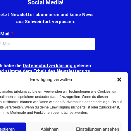
Social Media!
etzt Newsletter abonnieren und keine News
aus Schweinfurt verpassen.
-Mail
ch habe die
Datenschutzerklärung
gelesen
nd stimme dem Erhalt des Newsletters zu.
Einwilligung verwalten
ptimales Erlebnis zu bieten, verwenden wir Technologien wie Cookies, um
Klicke hier, um Marketing-Cookies zu akzeptieren
mationen zu speichern und/oder darauf zuzugreifen. Wenn du diesen
und diesen Inhalt zu aktivieren
 zustimmst, können wir Daten wie das Surfverhalten oder eindeutige IDs auf
te verarbeiten. Wenn du deine Einwillligung nicht erteilst oder zurückziehst,
immte Merkmale und Funktionen beeinträchtigt werden.
Senden
eptieren
Ablehnen
Einstellungen ansehen