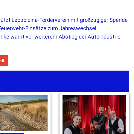
ützt Leopoldina-Förderverein mit großzügiger Spende
 Feuerwehr-Einsätze zum Jahreswechsel
Linke warnt vor weiterem Abstieg der Autoindustrie
il