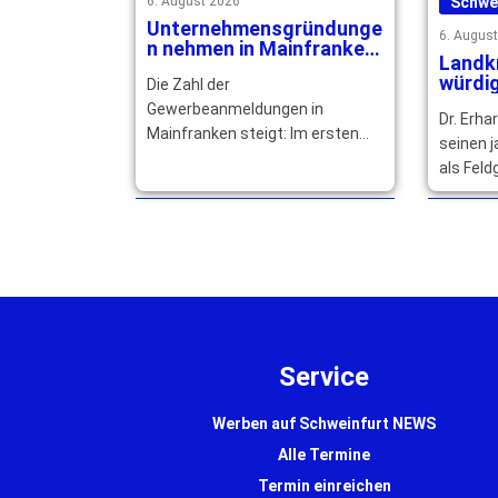
6. August 2026
Schwe
Unternehmensgründunge
6. Augus
n nehmen in Mainfranken
Landk
deutlich zu
würdig
Die Zahl der
Rücke
Gewerbeanmeldungen in
Dr. Erha
Engag
Mainfranken steigt: Im ersten
seinen 
Halbjahr 2026 wurden insgesamt
als Fel
4.461 Anmeldungen und ein Plus
Landkre
von 1.171 … mehr
Goldene
höchste
Service
Werben auf Schweinfurt NEWS
Alle Termine
Termin einreichen