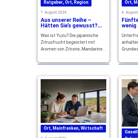
Ratgeber
,
Ort
,
Region
Ort
,
M
7. August 2026
6. Augus
Aus unserer Reihe –
Fünfte
Hätten Sie’s gewusst?
wenig
Warum Yuzu Speisen und
in Unt
Was ist Yuzu? Die japanische
Unterfra
Cocktails verfeinert
sich z
Zitrusfrucht begeistert mit
anhalte
Aromen von Zitrone, Mandarine
Grundwa
und Grapefruit und würzt
Bäche fa
Speisen und Getränke raffiniert.
Trinkwa
… mehr
derzeit 
Ort
,
Mainfranken
,
Wirtschaft
Gesell