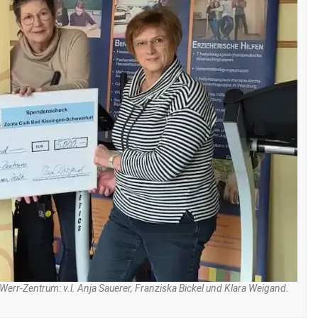
rr-Zentrum: v.l. Anja Sauerer, Franziska Bickel und Klara Weigand.