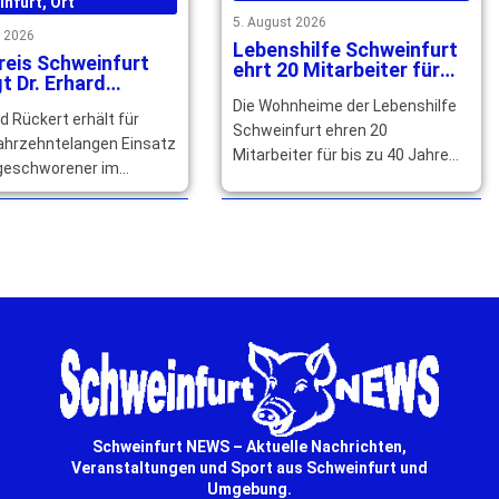
infurt
,
Ort
5. August 2026
t 2026
Lebenshilfe Schweinfurt
reis Schweinfurt
ehrt 20 Mitarbeiter für
t Dr. Erhard
langjährige Treue
rts großes
Die Wohnheime der Lebenshilfe
rd Rückert erhält für
ement
Schweinfurt ehren 20
jahrzehntelangen Einsatz
Mitarbeiter für bis zu 40 Jahre
dgeschworener im
Betriebszugehörigkeit und
is Schweinfurt den
würdigen ihr langjähriges großes
n Senkel, Bayerns
Engagement. … mehr
 Auszeichnung. … mehr
Schweinfurt NEWS – Aktuelle Nachrichten,
Veranstaltungen und Sport aus Schweinfurt und
Umgebung.