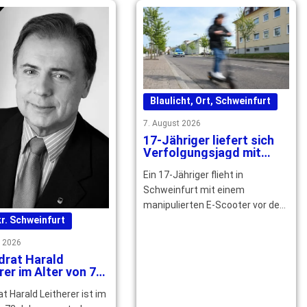
Blaulicht
,
Ort
,
Schweinfurt
7. August 2026
17-Jähriger liefert sich
Verfolgungsjagd mit
Polizei durch Schweinfurt
Ein 17-Jähriger flieht in
Schweinfurt mit einem
manipulierten E-Scooter vor der
Polizei. Nach zwei Stürzen endet
r. Schweinfurt
die Fahrt – mehrere … mehr
t 2026
drat Harald
rer im Alter von 73
n gestorben
at Harald Leitherer ist im