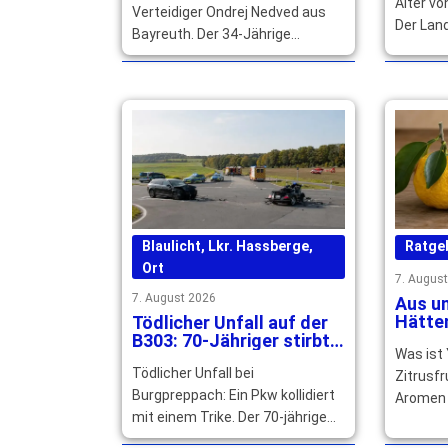
Alter vo
Verteidiger Ondrej Nedved aus
Der Lan
Bayreuth. Der 34-Jährige
würdigt 
unterschreibt beim ERV
politis
Schweinfurt für die kommenden
Wirken.
zwei Spielzeiten. … mehr
Blaulicht
,
Lkr. Hassberge
,
Ratge
Ort
7. Augus
7. August 2026
Aus un
Hätten
Tödlicher Unfall auf der
Warum
B303: 70-Jähriger stirbt
Was ist
Cockta
noch an der Unfallstelle
Tödlicher Unfall bei
Zitrusfr
Burgpreppach: Ein Pkw kollidiert
Aromen 
mit einem Trike. Der 70-jährige
und Gra
Fahrer stirbt, sein 14-jähriger
Speisen 