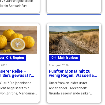
n 73 Jahren gestorben.
dkreis Schweinfurt
sein langjähriges
ches und kommunales
 … mehr
ber
,
Ort
,
Region
Ort
,
Mainfranken
t 2026
6. August 2026
serer Reihe –
Fünfter Monat mit zu
 Sie’s gewusst?
wenig Regen: Wasserlage
 Yuzu Speisen und
in Unterfranken spitzt
 Yuzu? Die japanische
Unterfranken leidet unter
ils verfeinert
sich zu
ucht begeistert mit
anhaltender Trockenheit:
von Zitrone, Mandarine
Grundwasserstände sinken,
pefruit und würzt
Bäche fallen trocken. Die
und Getränke raffiniert.
Trinkwasserversorgung bleibt