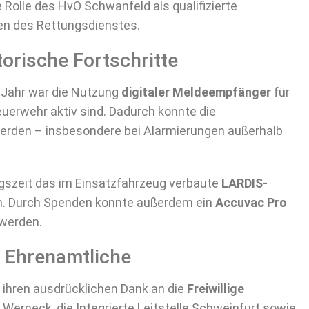
 Rolle des HvO Schwanfeld als qualifizierte
fen des Rettungsdienstes.
orische Fortschritte
 Jahr war die Nutzung
digitaler Meldeempfänger
für
Feuerwehr aktiv sind. Dadurch konnte die
werden – insbesondere bei Alarmierungen außerhalb
gszeit das im Einsatzfahrzeug verbaute
LARDIS-
n. Durch Spenden konnte außerdem ein
Accuvac Pro
 werden.
 Ehrenamtliche
 ihren ausdrücklichen Dank an die
Freiwillige
t Werneck, die Integrierte Leitstelle Schweinfurt sowie