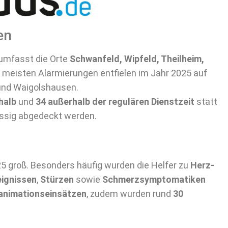
en
umfasst die Orte
Schwanfeld, Wipfeld, Theilheim,
e meisten Alarmierungen entfielen im Jahr 2025 auf
 und Waigolshausen.
halb
und
34 außerhalb der regulären Dienstzeit
statt
ässig abgedeckt werden.
25 groß. Besonders häufig wurden die Helfer zu
Herz-
eignissen
,
Stürzen
sowie
Schmerzsymptomatiken
animationseinsätzen
, zudem wurden rund
30