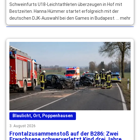
Schweinfurts U18-Leichtathleten überzeugen in Hof mit
Bestzeiten. Hanna Hümmer startet erfolgreich mit der
deutschen DJK-Auswahl bei den Games in Budapest. … mehr
Blaulicht
,
Ort
,
Poppenhausen
3. August 2026
Frontalzusammenstoß auf der B286: Zwei
Erwachsene schwerverletzt Kind drei Jahre