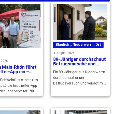
Blaulicht
,
Niederwerrn
,
Ort
4. August 2026
89-Jähriger durchschaut
t 2026
Betrugsmasche und
n Main-Rhön führt
verjagt falschen
lfer-App ein –
Ein 89-Jähriger aus Niederwerrn
Polizeibeamten
izierte Helfer
durchschaut einen
 Schweinfurt startet im
ht
Betrugsversuch und verjagt mit
026 die Ersthelfer-App
seinem Nachbarn einen falschen
der Lebensretter“ für
Polizeibeamten. Die Polizei
n. Qualifizierte Helfer
sucht Zeugen. … mehr
ich jetzt registrieren. …