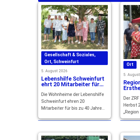
Gesellschaft & Soziales
,
Ort
,
Schweinfurt
Ort
5. August 2026
5. Augus
Lebenshilfe Schweinfurt
Regio
ehrt 20 Mitarbeiter für
Ersthe
langjährige Treue
qualif
Die Wohnheime der Lebenshilfe
Der ZRF
gesuc
Schweinfurt ehren 20
Herbst 2
Mitarbeiter für bis zu 40 Jahre
„Region 
Betriebszugehörigkeit und
Main-Rhö
würdigen ihr langjähriges großes
können s
Engagement. … mehr
mehr