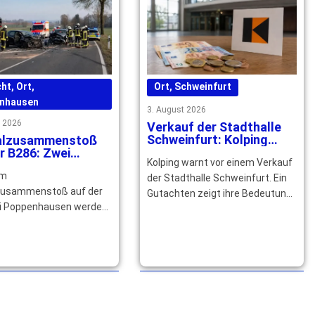
cht
,
Ort
,
Ort
,
Schweinfurt
nhausen
3. August 2026
t 2026
Verkauf der Stadthalle
Schweinfurt: Kolping
alzusammenstoß
kämpft für den Erhalt
r B286: Zwei
Kolping warnt vor einem Verkauf
hsene
em
verletzt Kind drei
der Stadthalle Schweinfurt. Ein
leichtverletzt
zusammenstoß auf der
Gutachten zeigt ihre Bedeutung
i Poppenhausen werden
für Wirtschaft, Kultur und
tofahrer schwer und ein
Arbeitsplätze in der … mehr
re altes Mädchen leicht
. … mehr