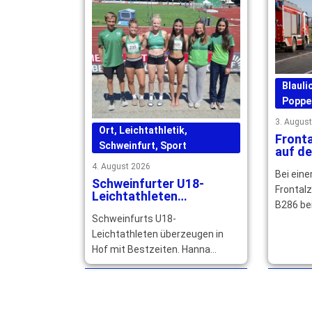
Blauli
Poppe
3. Augus
Ort
,
Leichtathletik
,
Front
Schweinfurt
,
Sport
auf de
Erwac
4. August 2026
Bei ein
schwer
Schweinfurter U18-
Jahre 
Frontal
Leichtathleten
B286 be
überzeugen mit
Schweinfurts U18-
Bestzeiten und starken
zwei Au
Platzierungen
Leichtathleten überzeugen in
drei Jah
Hof mit Bestzeiten. Hanna
verletzt
Hümmer startet erfolgreich mit
der deutschen DJK-Auswahl bei
den Games in Budapest. … mehr