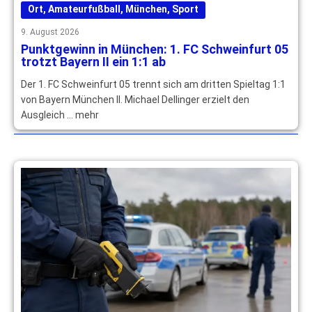
Ort
,
Amateurfußball
,
München
,
Sport
9. August 2026
Punktgewinn in München: 1. FC Schweinfurt 05
trotzt Bayern II ein 1:1 ab
Der 1. FC Schweinfurt 05 trennt sich am dritten Spieltag 1:1
von Bayern München II. Michael Dellinger erzielt den
Ausgleich … mehr