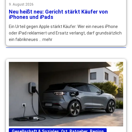
9. August 2026
Neu heißt neu: Gericht stärkt Käufer von
iPhones und iPads
Ein Urteil gegen Apple stärkt Käufer: Wer ein neues iPhone
oder iPad reklamiert und Ersatz verlangt, darf grundsätzlich
ein fabrikneues … mehr
Gesellschaft & Soziales
,
Ort
,
Ratgeber
,
Region