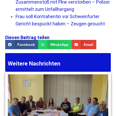
Zusammenstoß mit Pkw verstorben – Polizei
ermittelt zum Unfallhergang
Frau soll Kontrahentin vor Schweinfurter
Gericht bespuckt haben – Zeugen gesucht
Diesen Beitrag teilen
Facebook
WhatsApp
Email
Weitere Nachrichten