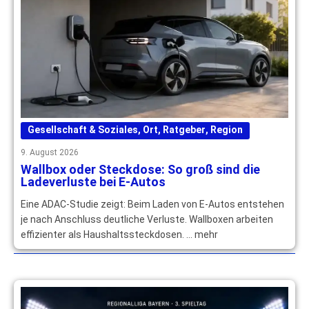
Gesellschaft & Soziales
,
Ort
,
Ratgeber
,
Region
9. August 2026
Wallbox oder Steckdose: So groß sind die
Ladeverluste bei E-Autos
Eine ADAC-Studie zeigt: Beim Laden von E-Autos entstehen
je nach Anschluss deutliche Verluste. Wallboxen arbeiten
effizienter als Haushaltssteckdosen. … mehr