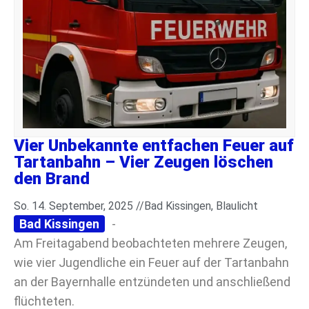
Vier Unbekannte entfachen Feuer auf
Tartanbahn – Vier Zeugen löschen
den Brand
So. 14. September, 2025 //
Bad Kissingen
,
Blaulicht
Bad Kissingen
-
Am Freitagabend beobachteten mehrere Zeugen,
wie vier Jugendliche ein Feuer auf der Tartanbahn
an der Bayernhalle entzündeten und anschließend
flüchteten.