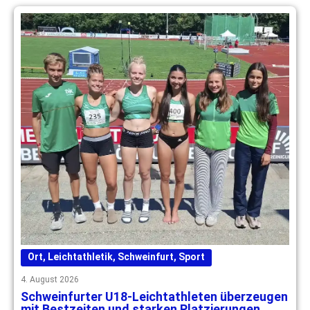
Ort
,
Leichtathletik
,
Schweinfurt
,
Sport
4. August 2026
Schweinfurter U18-Leichtathleten überzeugen
mit Bestzeiten und starken Platzierungen