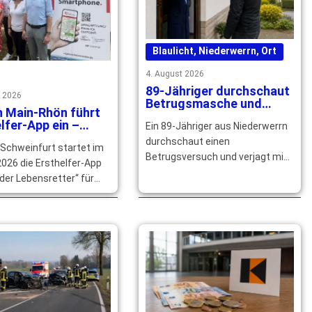
Blaulicht
,
Niederwerrn
,
Ort
4. August 2026
89-Jähriger durchschaut
t 2026
Betrugsmasche und
n Main-Rhön führt
verjagt falschen
lfer-App ein –
Ein 89-Jähriger aus Niederwerrn
Polizeibeamten
izierte Helfer
durchschaut einen
 Schweinfurt startet im
ht
Betrugsversuch und verjagt mit
026 die Ersthelfer-App
seinem Nachbarn einen falschen
der Lebensretter“ für
Polizeibeamten. Die Polizei
n. Qualifizierte Helfer
sucht Zeugen. … mehr
ich jetzt registrieren. …