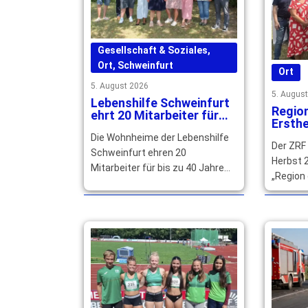
Gesellschaft & Soziales
,
Ort
,
Schweinfurt
Ort
5. August 2026
5. Augus
Lebenshilfe Schweinfurt
Regio
ehrt 20 Mitarbeiter für
Ersthe
langjährige Treue
qualif
Die Wohnheime der Lebenshilfe
Der ZRF
gesuc
Schweinfurt ehren 20
Herbst 2
Mitarbeiter für bis zu 40 Jahre
„Region 
Betriebszugehörigkeit und
Main-Rhö
würdigen ihr langjähriges großes
können s
Engagement. … mehr
mehr