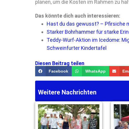
planen, um die Kosten im Rahmen zu hal
Das könnte dich auch interessieren:
Hast du das gewusst? – Pfirsiche 
Starker Bohrhammer für starke Er
Teddy-Wurf-Aktion im Icedome: Mig
Schweinfurter Kindertafel
Diesen Beitrag teilen
Facebook
WhatsApp
Ema
Weitere Nachrichten