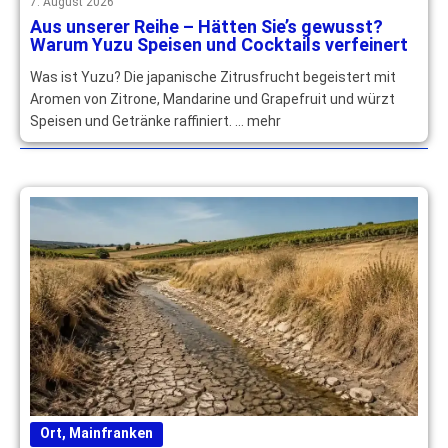
7. August 2026
Aus unserer Reihe – Hätten Sie’s gewusst?
Warum Yuzu Speisen und Cocktails verfeinert
Was ist Yuzu? Die japanische Zitrusfrucht begeistert mit
Aromen von Zitrone, Mandarine und Grapefruit und würzt
Speisen und Getränke raffiniert. … mehr
Ort
,
Mainfranken