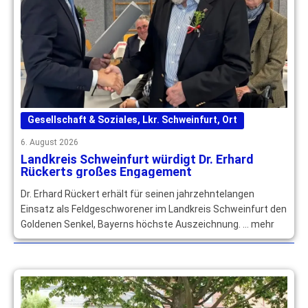
Gesellschaft & Soziales
,
Lkr. Schweinfurt
,
Ort
6. August 2026
Landkreis Schweinfurt würdigt Dr. Erhard
Rückerts großes Engagement
Dr. Erhard Rückert erhält für seinen jahrzehntelangen
Einsatz als Feldgeschworener im Landkreis Schweinfurt den
Goldenen Senkel, Bayerns höchste Auszeichnung. … mehr