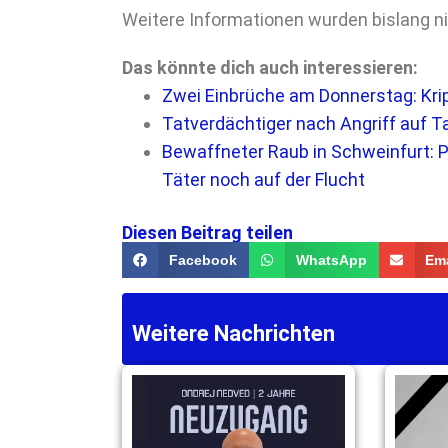
Weitere Informationen wurden bislang n
Das könnte dich auch interessieren:
Zwei Einbrüche am Donnerstag: Kri
Tatverdächtiger nach Angriff auf Ta
Bewaffneter Raub in Schweinfurt: P
Täter noch auf der Flucht
Diesen Beitrag teilen
Facebook
WhatsApp
Ema
Weitere Nachrichten