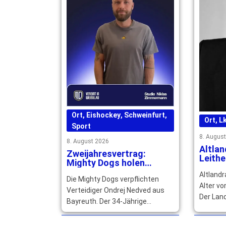
Ort
,
Eishockey
,
Schweinfurt
,
Ort
,
Lk
Sport
8. Augus
8. August 2026
Altlan
Zweijahresvertrag:
Leithe
Mighty Dogs holen
Jahre
Ondrej Nedved aus
Altlandr
Die Mighty Dogs verpflichten
Bayreuth
Alter vo
Verteidiger Ondrej Nedved aus
Der Lan
Bayreuth. Der 34-Jährige
würdigt 
unterschreibt beim ERV
politis
Schweinfurt für die kommenden