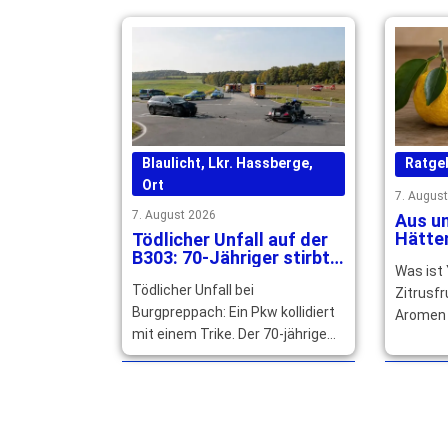
Wirken.
zwei Spielzeiten. … mehr
Blaulicht
,
Lkr. Hassberge
,
Ratge
Ort
7. Augus
7. August 2026
Aus un
Hätten
Tödlicher Unfall auf der
Warum
B303: 70-Jähriger stirbt
Was ist
Cockta
noch an der Unfallstelle
Tödlicher Unfall bei
Zitrusfr
Burgpreppach: Ein Pkw kollidiert
Aromen 
mit einem Trike. Der 70-jährige
und Gra
Fahrer stirbt, sein 14-jähriger
Speisen 
Enkel wird schwer verletzt. …
… mehr
mehr