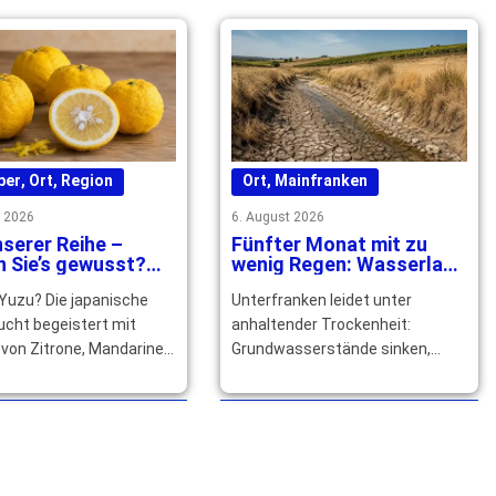
 … mehr
ber
,
Ort
,
Region
Ort
,
Mainfranken
t 2026
6. August 2026
serer Reihe –
Fünfter Monat mit zu
 Sie’s gewusst?
wenig Regen: Wasserlage
 Yuzu Speisen und
in Unterfranken spitzt
 Yuzu? Die japanische
Unterfranken leidet unter
ils verfeinert
sich zu
ucht begeistert mit
anhaltender Trockenheit:
von Zitrone, Mandarine
Grundwasserstände sinken,
pefruit und würzt
Bäche fallen trocken. Die
und Getränke raffiniert.
Trinkwasserversorgung bleibt
derzeit noch gesichert. … mehr