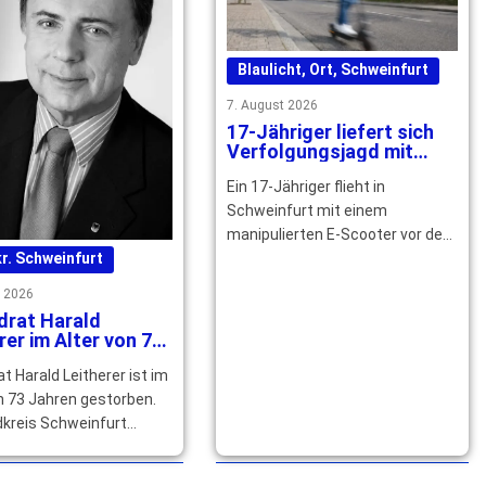
Blaulicht
,
Ort
,
Schweinfurt
7. August 2026
17-Jähriger liefert sich
Verfolgungsjagd mit
Polizei durch Schweinfurt
Ein 17-Jähriger flieht in
Schweinfurt mit einem
manipulierten E-Scooter vor der
Polizei. Nach zwei Stürzen endet
r. Schweinfurt
die Fahrt – mehrere … mehr
t 2026
drat Harald
rer im Alter von 73
n gestorben
at Harald Leitherer ist im
n 73 Jahren gestorben.
dkreis Schweinfurt
sein langjähriges
ches und kommunales