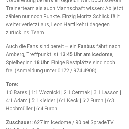
Vorbereitung bereits erfolgreich war. Doch sowohl
Trainerteam als auch Mannschaft wissen: Ab jetzt
zählen nur noch Punkte. Einzig Moritz Schlick fällt
weiter verletzt aus, Leon Hartl kehrt dagegen
zurück ins Team.
Auch die Fans sind bereit – ein
Fanbus
fährt nach
Amberg, Treffpunkt ist
13:45 Uhr am Icedome
,
Spielbeginn
18 Uhr
. Einige Restplätze sind noch
frei (Anmeldung unter 0172 / 974 4908).
Tore:
1:0 Bares | 1:1 Woznicki | 2:1 Cermak | 3:1 Lasson |
4:1 Adam | 5:1 Kleider | 6:1 Keck | 6:2 Furch | 6:3
Hochmüller | 6:4 Furch
Zuschauer:
627 im Icedome / 90 bei SpradeTV