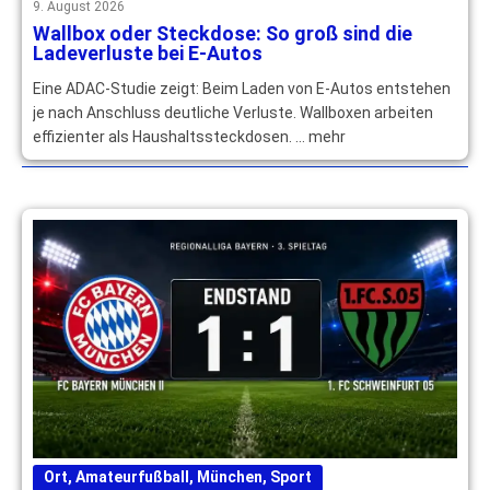
9. August 2026
Wallbox oder Steckdose: So groß sind die
Ladeverluste bei E-Autos
Eine ADAC-Studie zeigt: Beim Laden von E-Autos entstehen
je nach Anschluss deutliche Verluste. Wallboxen arbeiten
effizienter als Haushaltssteckdosen. … mehr
Ort
,
Amateurfußball
,
München
,
Sport