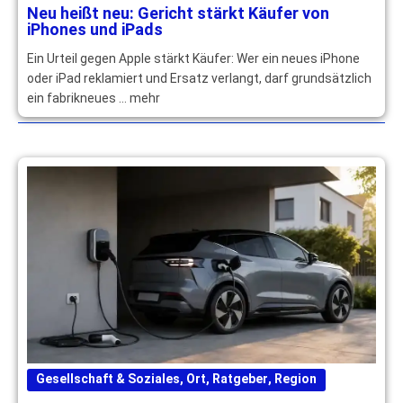
Neu heißt neu: Gericht stärkt Käufer von
iPhones und iPads
Ein Urteil gegen Apple stärkt Käufer: Wer ein neues iPhone
oder iPad reklamiert und Ersatz verlangt, darf grundsätzlich
ein fabrikneues … mehr
Gesellschaft & Soziales
,
Ort
,
Ratgeber
,
Region