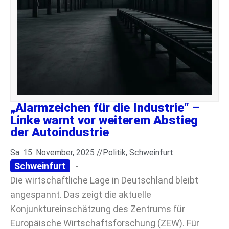
„Alarmzeichen für die Industrie“ –
Linke warnt vor weiterem Abstieg
der Autoindustrie
Sa. 15. November, 2025 //
Politik
,
Schweinfurt
Schweinfurt
-
Die wirtschaftliche Lage in Deutschland bleibt
angespannt. Das zeigt die aktuelle
Konjunktureinschätzung des Zentrums für
Europäische Wirtschaftsforschung (ZEW). Für