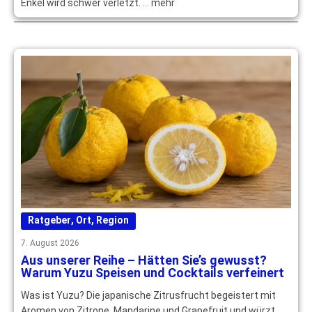
Enkel wird schwer verletzt. … mehr
Ratgeber
,
Ort
,
Region
7. August 2026
Aus unserer Reihe – Hätten Sie’s gewusst?
Warum Yuzu Speisen und Cocktails verfeinert
Was ist Yuzu? Die japanische Zitrusfrucht begeistert mit
Aromen von Zitrone, Mandarine und Grapefruit und würzt