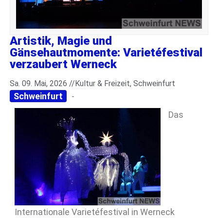
Artistik, Magie und
Gänsehautmomente: Varietéfestival
verzaubert Werneck
Sa. 09. Mai, 2026 //
Kultur & Freizeit
,
Schweinfurt
Schweinfurt
-
Das
Internationale Varietéfestival in Werneck