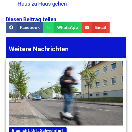
Haus zu Haus gehen
Diesen Beitrag teilen
Facebook
WhatsApp
Email
Weitere Nachrichten
Blaulicht
,
Ort
,
Schweinfurt