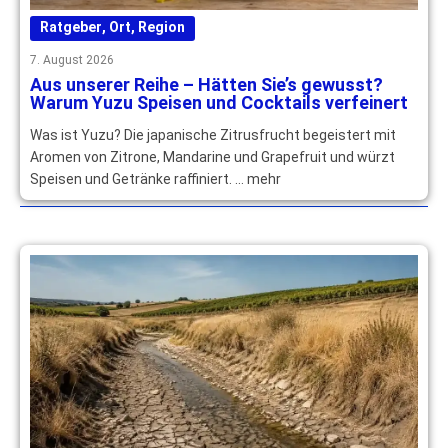
Ratgeber
,
Ort
,
Region
7. August 2026
Aus unserer Reihe – Hätten Sie’s gewusst?
Warum Yuzu Speisen und Cocktails verfeinert
Was ist Yuzu? Die japanische Zitrusfrucht begeistert mit
Aromen von Zitrone, Mandarine und Grapefruit und würzt
Speisen und Getränke raffiniert. … mehr