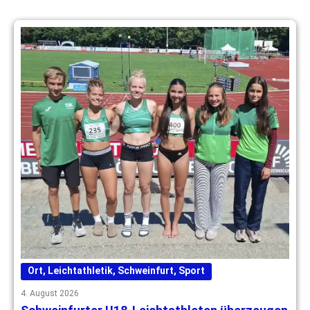
Ort
,
Leichtathletik
,
Schweinfurt
,
Sport
4. August 2026