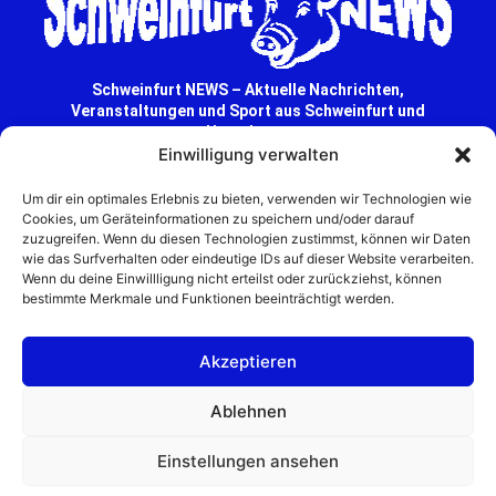
Schweinfurt NEWS – Aktuelle Nachrichten,
Veranstaltungen und Sport aus Schweinfurt und
Umgebung.
Einwilligung verwalten
Regionale Werbung mit Reichweite – jetzt
unverbindlich anfragen
Um dir ein optimales Erlebnis zu bieten, verwenden wir Technologien wie
© 2025 Schweinfurt NEWS
Cookies, um Geräteinformationen zu speichern und/oder darauf
zuzugreifen. Wenn du diesen Technologien zustimmst, können wir Daten
wie das Surfverhalten oder eindeutige IDs auf dieser Website verarbeiten.
Wenn du deine Einwillligung nicht erteilst oder zurückziehst, können
bestimmte Merkmale und Funktionen beeinträchtigt werden.
Akzeptieren
Ablehnen
Einstellungen ansehen