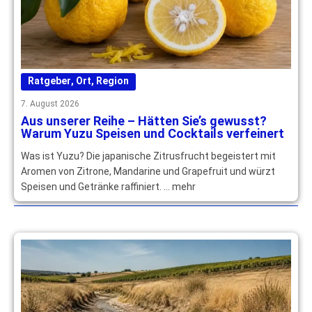
Ratgeber
,
Ort
,
Region
7. August 2026
Aus unserer Reihe – Hätten Sie’s gewusst?
Warum Yuzu Speisen und Cocktails verfeinert
Was ist Yuzu? Die japanische Zitrusfrucht begeistert mit
Aromen von Zitrone, Mandarine und Grapefruit und würzt
Speisen und Getränke raffiniert. … mehr