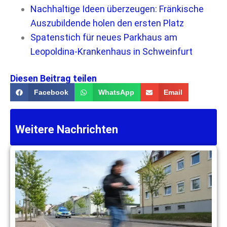
Nachhaltige Ideen überzeugen: Fränkische
Auszubildende holen den ersten Platz
Spatenstich für neues Parkhaus am
Leopoldina-Krankenhaus in Schweinfurt
Diesen Beitrag teilen
Facebook
WhatsApp
Email
Weitere Nachrichten