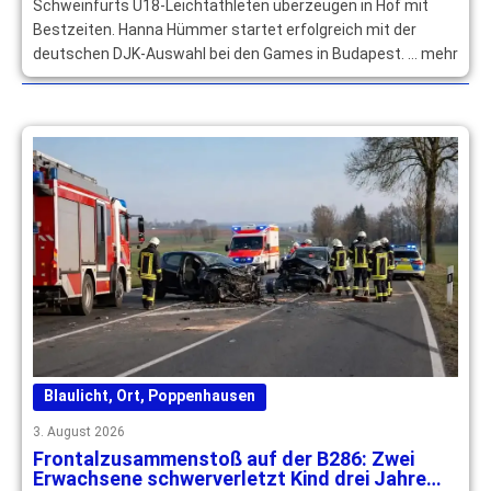
Schweinfurts U18-Leichtathleten überzeugen in Hof mit
Bestzeiten. Hanna Hümmer startet erfolgreich mit der
deutschen DJK-Auswahl bei den Games in Budapest. … mehr
Blaulicht
,
Ort
,
Poppenhausen
3. August 2026
Frontalzusammenstoß auf der B286: Zwei
Erwachsene schwerverletzt Kind drei Jahre