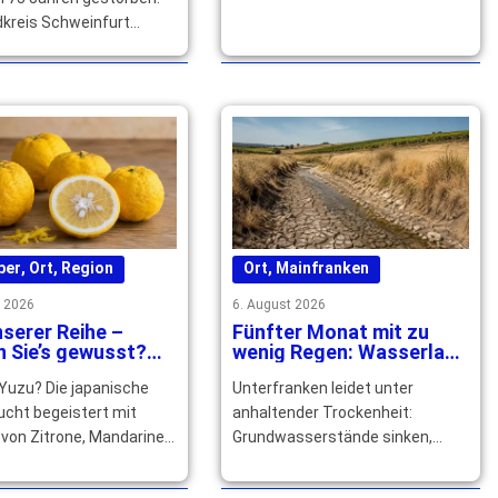
dkreis Schweinfurt
sein langjähriges
ches und kommunales
 … mehr
ber
,
Ort
,
Region
Ort
,
Mainfranken
t 2026
6. August 2026
serer Reihe –
Fünfter Monat mit zu
 Sie’s gewusst?
wenig Regen: Wasserlage
 Yuzu Speisen und
in Unterfranken spitzt
 Yuzu? Die japanische
Unterfranken leidet unter
ils verfeinert
sich zu
ucht begeistert mit
anhaltender Trockenheit:
von Zitrone, Mandarine
Grundwasserstände sinken,
pefruit und würzt
Bäche fallen trocken. Die
und Getränke raffiniert.
Trinkwasserversorgung bleibt