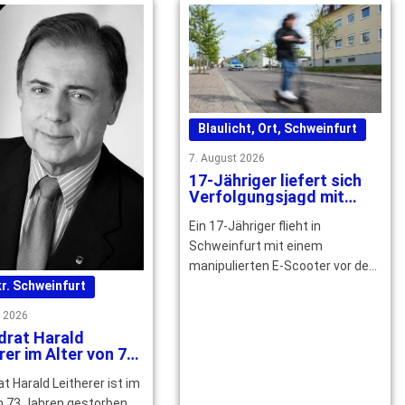
Blaulicht
,
Ort
,
Schweinfurt
7. August 2026
17-Jähriger liefert sich
Verfolgungsjagd mit
Polizei durch Schweinfurt
Ein 17-Jähriger flieht in
Schweinfurt mit einem
manipulierten E-Scooter vor der
Polizei. Nach zwei Stürzen endet
r. Schweinfurt
die Fahrt – mehrere … mehr
t 2026
drat Harald
rer im Alter von 73
n gestorben
at Harald Leitherer ist im
n 73 Jahren gestorben.