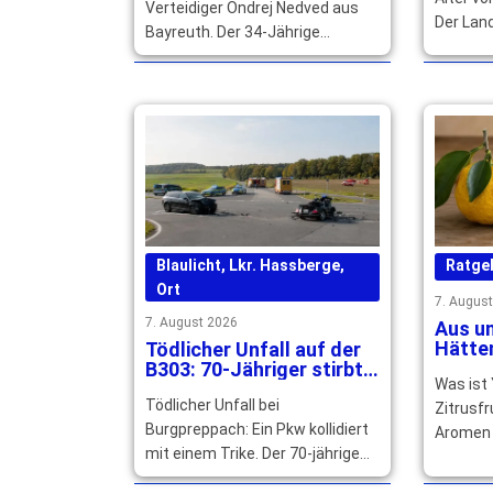
Verteidiger Ondrej Nedved aus
Der Lan
Bayreuth. Der 34-Jährige
würdigt 
unterschreibt beim ERV
politis
Schweinfurt für die kommenden
Wirken.
zwei Spielzeiten. … mehr
Blaulicht
,
Lkr. Hassberge
,
Ratge
Ort
7. Augus
7. August 2026
Aus un
Hätten
Tödlicher Unfall auf der
Warum
B303: 70-Jähriger stirbt
Was ist
Cockta
noch an der Unfallstelle
Tödlicher Unfall bei
Zitrusfr
Burgpreppach: Ein Pkw kollidiert
Aromen 
mit einem Trike. Der 70-jährige
und Gra
Fahrer stirbt, sein 14-jähriger
Speisen 