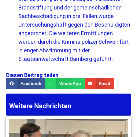
Brandstiftung und der gemeinschädlichen
Sachbeschädigung in drei Fällen wurde
Untersuchungshaft gegen den Beschuldigten
angeordnet. Die weiteren Ermittlungen
werden durch die Kriminalpolizei Schweinfurt
in enger Abstimmung mit der
Staatsanwaltschaft Bamberg geführt.
Diesen Beitrag teilen
Facebook
WhatsApp
Email
Weitere Nachrichten