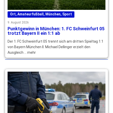
Ort
,
Amateurfußball
,
München
,
Sport
9. August 2026
Punktgewinn in München: 1. FC Schweinfurt 05
trotzt Bayern II ein 1:1 ab
Der 1. FC Schweinfurt 05 trennt sich am dritten Spieltag 1:1
von Bayern München II. Michael Dellinger erzielt den
Ausgleich … mehr