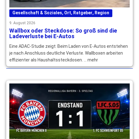
Gesellschaft & Soziales
,
Ort
,
Ratgeber
,
Region
9. August 2026
Wallbox oder Steckdose: So groß sind die
Ladeverluste bei E-Autos
Eine ADAC-Studie zeigt: Beim Laden von E-Autos entstehen
je nach Anschluss deutliche Verluste. Wallboxen arbeiten
effizienter als Haushaltssteckdosen. … mehr