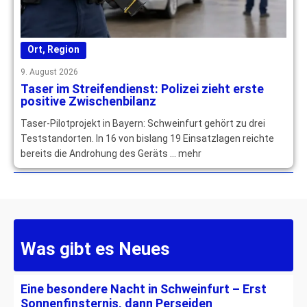
Ort
,
Region
9. August 2026
Taser im Streifendienst: Polizei zieht erste
positive Zwischenbilanz
Taser-Pilotprojekt in Bayern: Schweinfurt gehört zu drei
Teststandorten. In 16 von bislang 19 Einsatzlagen reichte
bereits die Androhung des Geräts … mehr
Was gibt es Neues
Eine besondere Nacht in Schweinfurt – Erst
Sonnenfinsternis, dann Perseiden