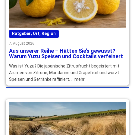
Ratgeber
,
Ort
,
Region
7. August 2026
Aus unserer Reihe – Hätten Sie’s gewusst?
Warum Yuzu Speisen und Cocktails verfeinert
Was ist Yuzu? Die japanische Zitrusfrucht begeistert mit
Aromen von Zitrone, Mandarine und Grapefruit und würzt
Speisen und Getränke raffiniert. … mehr