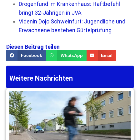
Drogenfund im Krankenhaus: Haftbefehl
bringt 32-Jährigen in JVA
Videnin Dojo Schweinfurt: Jugendliche und
Erwachsene bestehen Gürtelprüfung
Diesen Beitrag teilen
Facebook
WhatsApp
Email
Weitere Nachrichten