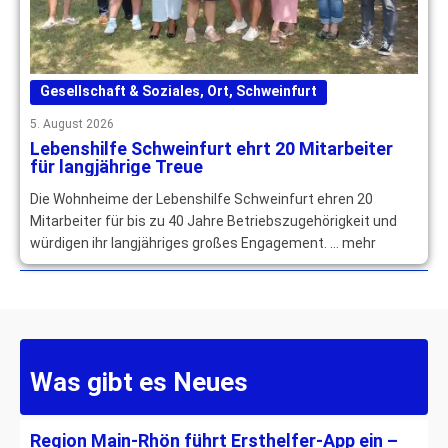
Gesellschaft & Soziales
,
Ort
,
Schweinfurt
5. August 2026
Lebenshilfe Schweinfurt ehrt 20 Mitarbeiter
für langjährige Treue
Die Wohnheime der Lebenshilfe Schweinfurt ehren 20
Mitarbeiter für bis zu 40 Jahre Betriebszugehörigkeit und
würdigen ihr langjähriges großes Engagement. … mehr
Was gibt es Neues
Region Main-Rhön führt Ersthelfer-App ein –