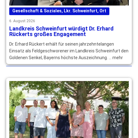
Gesellschaft & Soziales
,
Lkr. Schweinfurt
,
Ort
6. August 2026
Landkreis Schweinfurt würdigt Dr. Erhard
Rückerts großes Engagement
Dr. Erhard Rückert erhält für seinen jahrzehntelangen
Einsatz als Feldgeschworener im Landkreis Schweinfurt den
Goldenen Senkel, Bayerns höchste Auszeichnung. … mehr