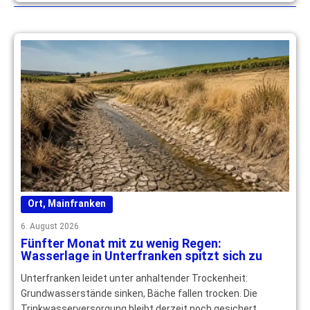
Ort
,
Mainfranken
6. August 2026
Fünfter Monat mit zu wenig Regen:
Wasserlage in Unterfranken spitzt sich zu
Unterfranken leidet unter anhaltender Trockenheit:
Grundwasserstände sinken, Bäche fallen trocken. Die
Trinkwasserversorgung bleibt derzeit noch gesichert. …