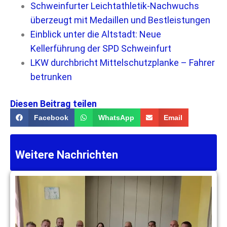
Schweinfurter Leichtathletik-Nachwuchs
überzeugt mit Medaillen und Bestleistungen
Einblick unter die Altstadt: Neue
Kellerführung der SPD Schweinfurt
LKW durchbricht Mittelschutzplanke – Fahrer
betrunken
Diesen Beitrag teilen
Facebook
WhatsApp
Email
Weitere Nachrichten