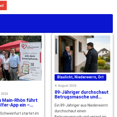
il
Blaulicht
,
Niederwerrn
,
Ort
4. August 2026
89-Jähriger durchschaut
t 2026
Betrugsmasche und
n Main-Rhön führt
verjagt falschen
lfer-App ein –
Ein 89-Jähriger aus Niederwerrn
Polizeibeamten
izierte Helfer
durchschaut einen
 Schweinfurt startet im
ht
Betrugsversuch und verjagt mit