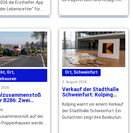
026 die Ersthelfer-App
seinem Nachbarn einen falschen
der Lebensretter“ für
Polizeibeamten. Die Polizei
n. Qualifizierte Helfer
sucht Zeugen. … mehr
ich jetzt registrieren. …
cht
,
Ort
,
Ort
,
Schweinfurt
nhausen
3. August 2026
t 2026
Verkauf der Stadthalle
Schweinfurt: Kolping
alzusammenstoß
kämpft für den Erhalt
r B286: Zwei
Kolping warnt vor einem Verkauf
hsene
em
verletzt Kind drei
der Stadthalle Schweinfurt. Ein
leichtverletzt
zusammenstoß auf der
Gutachten zeigt ihre Bedeutung
i Poppenhausen werden
für Wirtschaft, Kultur und
tofahrer schwer und ein
Arbeitsplätze in der … mehr