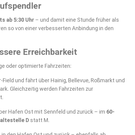
rufspendler
ts ab 5:30 Uhr
– und damit eine Stunde früher als
eren so von einer verbesserten Anbindung in den
ssere Erreichbarkeit
e oder optimierte Fahrzeiten:
-Field und fährt über Hainig, Bellevue, Roßmarkt und
k. Gleichzeitig werden Fahrzeiten zur
t.
ber Hafen Ost mit Sennfeld und zurück – im
60-
altestelle D
statt M.
in den Hafen Ost und zurück – ebenfalls ab