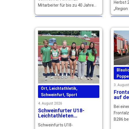
Herbst 2
Mitarbeiter für bis zu 40 Jahre
„Region 
Betriebszugehörigkeit und
Main-Rhö
würdigen ihr langjähriges großes
können s
Engagement. … mehr
mehr
Blauli
Poppe
3. Augus
Ort
,
Leichtathletik
,
Front
Schweinfurt
,
Sport
auf de
Erwac
4. August 2026
Bei ein
schwer
Schweinfurter U18-
Jahre 
Frontal
Leichtathleten
B286 be
überzeugen mit
Schweinfurts U18-
Bestzeiten und starken
zwei Au