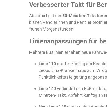
Verbesserter Takt für Be
Ab sofort gilt der
30-Minuten-Takt berei
bisher. Pendlerinnen und Pendler profiti
frühen Morgenstunden.
Linienanpassungen für be
Mehrere Buslinien erhalten neue Fahrweg
Linie 110
startet künftig am Kessler
Leopoldina-Krankenhaus zum Wildpar
Pünktlichkeitssteigerung angepass
Linie 140
verbindet den Roßmarkt ü
Minuten-Takt
. Abfahrt künftig an
H
Neu: Linie 145
ergänzt das Angebot 