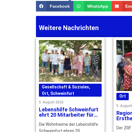
Facebook
WhatsApp
Ema
Weitere Nachrichten
Gesellschaft & Soziales
,
Ort
,
Schweinfurt
Ort
5. August 2026
5. Augus
Lebenshilfe Schweinfurt
Regio
ehrt 20 Mitarbeiter für
Ersthe
langjährige Treue
qualif
Die Wohnheime der Lebenshilfe
Der ZRF
gesuc
Schweinfurt ehren 20