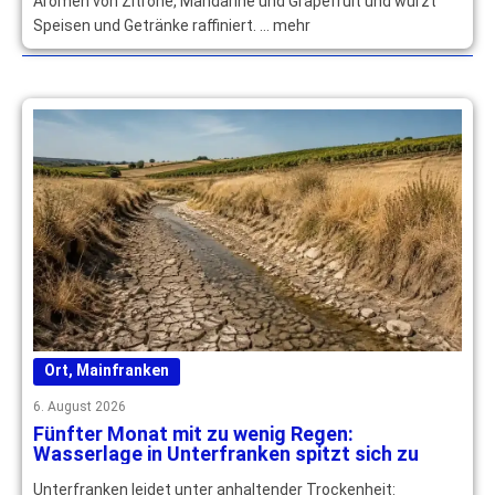
Aromen von Zitrone, Mandarine und Grapefruit und würzt
Speisen und Getränke raffiniert. … mehr
Ort
,
Mainfranken
6. August 2026
Fünfter Monat mit zu wenig Regen:
Wasserlage in Unterfranken spitzt sich zu
Unterfranken leidet unter anhaltender Trockenheit: