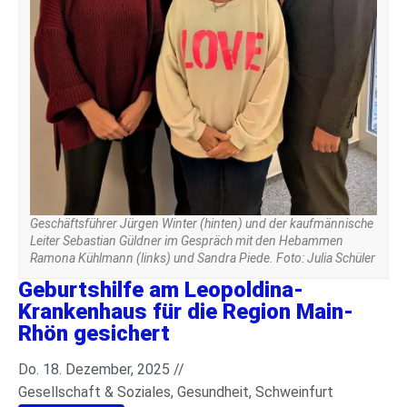
Geschäftsführer Jürgen Winter (hinten) und der kaufmännische
Leiter Sebastian Güldner im Gespräch mit den Hebammen
Ramona Kühlmann (links) und Sandra Piede. Foto: Julia Schüler
Geburtshilfe am Leopoldina-
Krankenhaus für die Region Main-
Rhön gesichert
Do. 18. Dezember, 2025 //
Gesellschaft & Soziales
,
Gesundheit
,
Schweinfurt