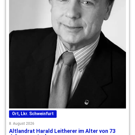
Ort
,
Lkr. Schweinfurt
8. August 2026
Altlandrat Harald Leitherer im Alter von 73