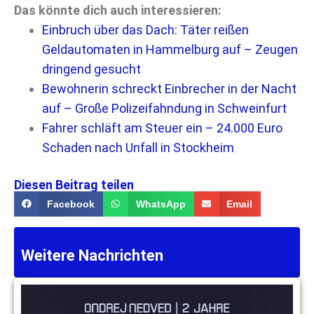
Das könnte dich auch interessieren:
Einbruch über das Dach: Täter reißen
Geldautomaten in Hammelburg auf – Zeugen
dringend gesucht
Bewohnerin schreckt Einbrecher in der Nacht
auf – Große Polizeifahndung in Schweinfurt
Fahrer schläft am Steuer ein – 24.000 Euro
Schaden nach Unfall in Stockheim
Diesen Beitrag teilen
Facebook
WhatsApp
Email
Weitere Nachrichten