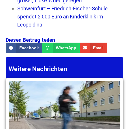
größer, Tickets neu geregelt
Schweinfurt – Friedrich-Fischer-Schule
spendet 2.000 Euro an Kinderklinik im
Leopoldina
Diesen Beitrag teilen
Facebook
WhatsApp
Email
Weitere Nachrichten