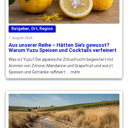
Ratgeber
,
Ort
,
Region
7. August 2026
Aus unserer Reihe – Hätten Sie’s gewusst?
Warum Yuzu Speisen und Cocktails verfeinert
Was ist Yuzu? Die japanische Zitrusfrucht begeistert mit
Aromen von Zitrone, Mandarine und Grapefruit und würzt
Speisen und Getränke raffiniert. … mehr