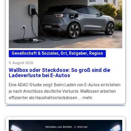
Gesellschaft & Soziales
,
Ort
,
Ratgeber
,
Region
9. August 2026
Wallbox oder Steckdose: So groß sind die
Ladeverluste bei E-Autos
Eine ADAC-Studie zeigt: Beim Laden von E-Autos entstehen
je nach Anschluss deutliche Verluste. Wallboxen arbeiten
effizienter als Haushaltssteckdosen. … mehr