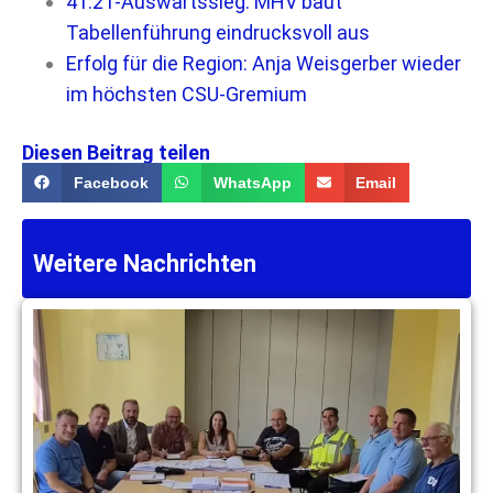
41:21-Auswärtssieg: MHV baut
Tabellenführung eindrucksvoll aus
Erfolg für die Region: Anja Weisgerber wieder
im höchsten CSU-Gremium
Diesen Beitrag teilen
Facebook
WhatsApp
Email
Weitere Nachrichten