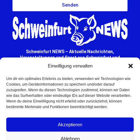
Senden
Schweinfurt NEWS – Aktuelle Nachrichten,
Veranstaltungen und Sport aus Schweinfurt und
Umgebung.
Einwilligung verwalten
Regionale Werbung mit Reichweite – jetzt
Um dir ein optimales Erlebnis zu bieten, verwenden wir Technologien wie
unverbindlich anfragen
Cookies, um Geräteinformationen zu speichern und/oder darauf
© 2025 Schweinfurt NEWS
zuzugreifen. Wenn du diesen Technologien zustimmst, können wir Daten
wie das Surfverhalten oder eindeutige IDs auf dieser Website verarbeiten.
Wenn du deine Einwillligung nicht erteilst oder zurückziehst, können
bestimmte Merkmale und Funktionen beeinträchtigt werden.
Akzeptieren
Ablehnen