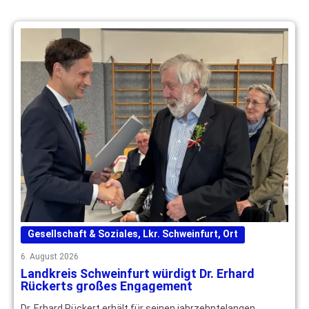
Gesellschaft & Soziales
,
Lkr. Schweinfurt
,
Ort
6. August 2026
Landkreis Schweinfurt würdigt Dr. Erhard
Rückerts großes Engagement
Dr. Erhard Rückert erhält für seinen jahrzehntelangen