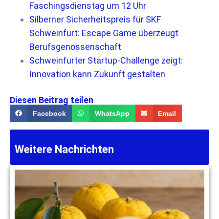
Faschingsdienstag um 12 Uhr
Silberner Sicherheitspreis für SKF
Schweinfurt: Escape Game überzeugt
Berufsgenossenschaft
Schweinfurter Startup-Challenge zeigt:
Innovation kann Zukunft gestalten
Diesen Beitrag teilen
Facebook
WhatsApp
Email
Weitere Nachrichten