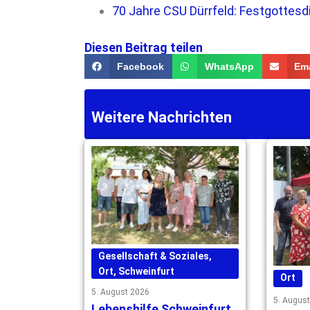
70 Jahre CSU Dürrfeld: Festgottesd
Diesen Beitrag teilen
Facebook
WhatsApp
Ema
Weitere Nachrichten
Gesellschaft & Soziales
,
Ort
,
Schweinfurt
Ort
5. August 2026
5. Augus
Lebenshilfe Schweinfurt