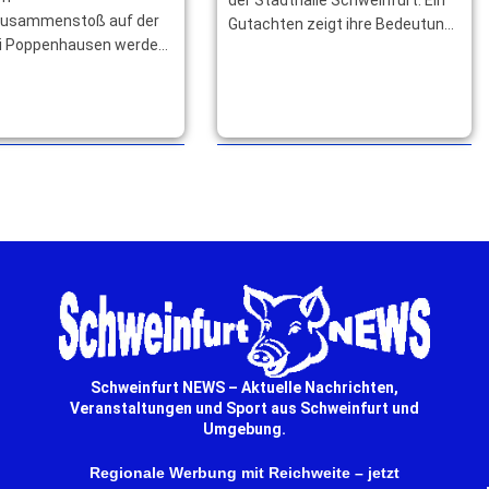
verletzt Kind drei
leichtverletzt
zusammenstoß auf der
Gutachten zeigt ihre Bedeutung
i Poppenhausen werden
für Wirtschaft, Kultur und
tofahrer schwer und ein
Arbeitsplätze in der … mehr
re altes Mädchen leicht
. … mehr
Schweinfurt NEWS – Aktuelle Nachrichten,
Veranstaltungen und Sport aus Schweinfurt und
Umgebung.
Regionale Werbung mit Reichweite – jetzt