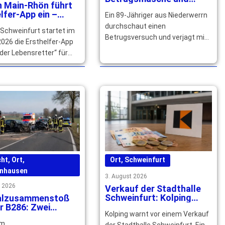
n Main-Rhön führt
verjagt falschen
lfer-App ein –
Ein 89-Jähriger aus Niederwerrn
Polizeibeamten
izierte Helfer
durchschaut einen
 Schweinfurt startet im
ht
Betrugsversuch und verjagt mit
026 die Ersthelfer-App
seinem Nachbarn einen falschen
der Lebensretter“ für
Polizeibeamten. Die Polizei
n. Qualifizierte Helfer
sucht Zeugen. … mehr
ich jetzt registrieren. …
cht
,
Ort
,
Ort
,
Schweinfurt
nhausen
3. August 2026
t 2026
Verkauf der Stadthalle
Schweinfurt: Kolping
alzusammenstoß
kämpft für den Erhalt
r B286: Zwei
Kolping warnt vor einem Verkauf
hsene
em
der Stadthalle Schweinfurt. Ein