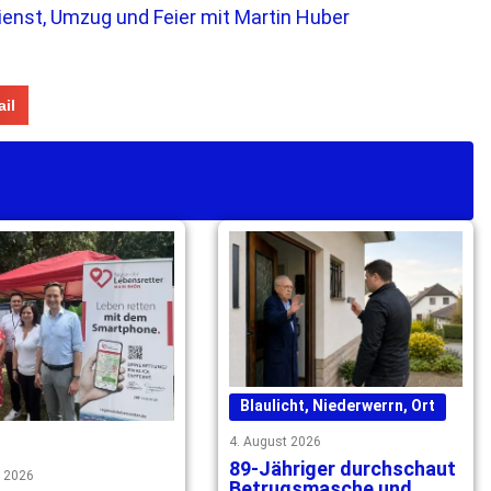
ienst, Umzug und Feier mit Martin Huber
il
Blaulicht
,
Niederwerrn
,
Ort
4. August 2026
89-Jähriger durchschaut
t 2026
Betrugsmasche und