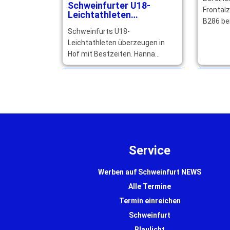
schwer
Schweinfurter U18-
Jahre 
Frontal
Leichtathleten
B286 be
überzeugen mit
Schweinfurts U18-
Bestzeiten und starken
zwei Au
Platzierungen
Leichtathleten überzeugen in
drei Jah
Hof mit Bestzeiten. Hanna
verletzt
Hümmer startet erfolgreich mit
der deutschen DJK-Auswahl bei
den Games in Budapest. … mehr
Service
Werben auf Schweinfurt NEWS
Alle Termine
Termin einreichen
Schweinfurt
Blaulicht