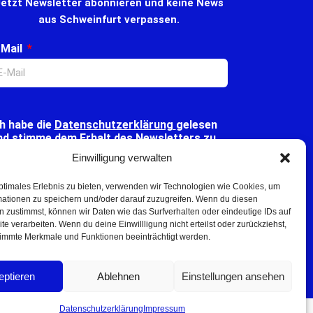
etzt Newsletter abonnieren und keine News
aus Schweinfurt verpassen.
-Mail
ch habe die
Datenschutzerklärung
gelesen
nd stimme dem Erhalt des Newsletters zu.
Einwilligung verwalten
ptimales Erlebnis zu bieten, verwenden wir Technologien wie Cookies, um
Klicke hier, um Marketing-Cookies zu akzeptieren
mationen zu speichern und/oder darauf zuzugreifen. Wenn du diesen
und diesen Inhalt zu aktivieren
 zustimmst, können wir Daten wie das Surfverhalten oder eindeutige IDs auf
te verarbeiten. Wenn du deine Einwillligung nicht erteilst oder zurückziehst,
immte Merkmale und Funktionen beeinträchtigt werden.
Senden
eptieren
Ablehnen
Einstellungen ansehen
Datenschutzerklärung
Impressum