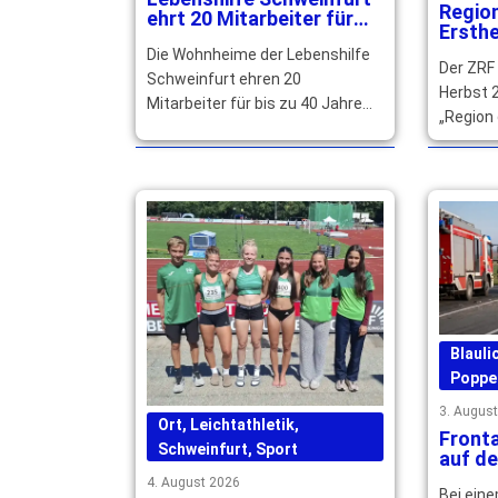
Regio
ehrt 20 Mitarbeiter für
Ersthe
langjährige Treue
qualif
Die Wohnheime der Lebenshilfe
Der ZRF
gesuc
Schweinfurt ehren 20
Herbst 2
Mitarbeiter für bis zu 40 Jahre
„Region 
Betriebszugehörigkeit und
Main-Rhö
würdigen ihr langjähriges großes
können s
Engagement. … mehr
mehr
Blauli
Poppe
3. Augus
Ort
,
Leichtathletik
,
Front
Schweinfurt
,
Sport
auf de
Erwac
4. August 2026
Bei ein