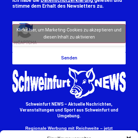
Ich habe die
Datenschutzerklärung
gelesen und
stimme dem Erhalt des Newsletters zu.
Klicke hier, um Marketing-Cookies zu akzeptieren und
diesen Inhalt zu aktivieren
Senden
Schweinfurt NEWS – Aktuelle Nachrichten,
Veranstaltungen und Sport aus Schweinfurt und
Umgebung.
Regionale Werbung mit Reichweite – jetzt
unverbindlich anfragen