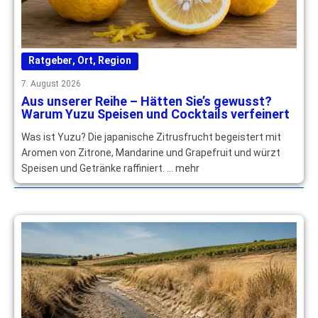
Ratgeber
,
Ort
,
Region
7. August 2026
Aus unserer Reihe – Hätten Sie’s gewusst?
Warum Yuzu Speisen und Cocktails verfeinert
Was ist Yuzu? Die japanische Zitrusfrucht begeistert mit
Aromen von Zitrone, Mandarine und Grapefruit und würzt
Speisen und Getränke raffiniert. … mehr