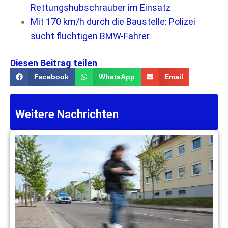
Rettungshubschrauber im Einsatz
Mit 170 km/h durch die Baustelle: Polizei
sucht flüchtigen BMW-Fahrer
Diesen Beitrag teilen
Facebook
WhatsApp
Email
Weitere Nachrichten