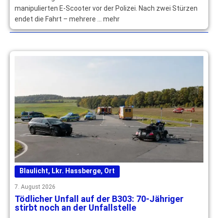
manipulierten E-Scooter vor der Polizei. Nach zwei Stürzen
endet die Fahrt – mehrere … mehr
Blaulicht
,
Lkr. Hassberge
,
Ort
7. August 2026
Tödlicher Unfall auf der B303: 70-Jähriger
stirbt noch an der Unfallstelle