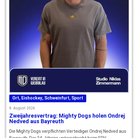
Ort
,
Eishockey
,
Schweinfurt
,
Sport
8. August 2026
Zweijahresvertrag: Mighty Dogs holen Ondrej
Nedved aus Bayreuth
Die Mighty Dogs verpflichten Verteidiger Ondrej Nedved aus
Bayreuth. Der 34-Jährige unterschreibt beim ERV