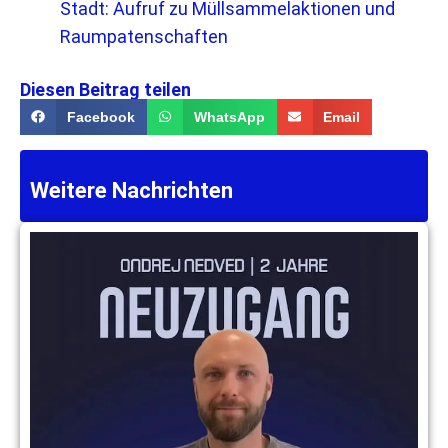
Stadt: Aufruf zu Müllsammelaktionen und
Raumpatenschaften
Diesen Beitrag teilen
Facebook
WhatsApp
Email
Weitere Nachrichten