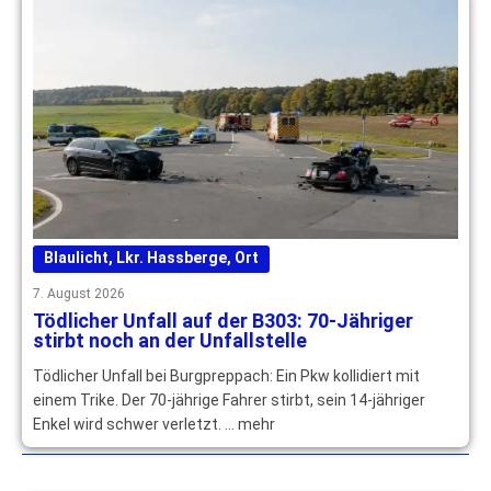
Blaulicht
,
Lkr. Hassberge
,
Ort
7. August 2026
Tödlicher Unfall auf der B303: 70-Jähriger
stirbt noch an der Unfallstelle
Tödlicher Unfall bei Burgpreppach: Ein Pkw kollidiert mit
einem Trike. Der 70-jährige Fahrer stirbt, sein 14-jähriger
Enkel wird schwer verletzt. … mehr