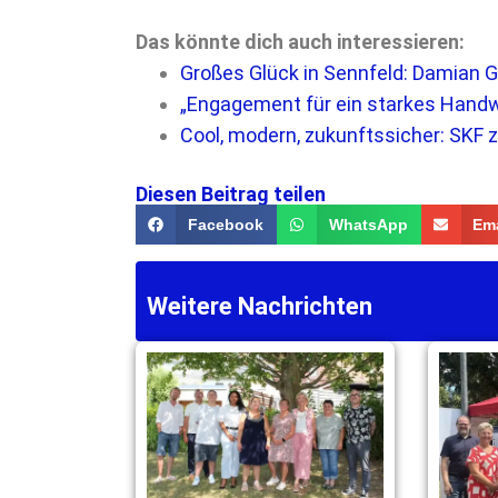
Das könnte dich auch interessieren:
Großes Glück in Sennfeld: Damian 
„Engagement für ein starkes Handwe
Cool, modern, zukunftssicher: SKF
Diesen Beitrag teilen
Facebook
WhatsApp
Ema
Weitere Nachrichten