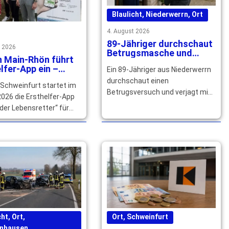
Blaulicht
,
Niederwerrn
,
Ort
4. August 2026
89-Jähriger durchschaut
t 2026
Betrugsmasche und
n Main-Rhön führt
verjagt falschen
lfer-App ein –
Ein 89-Jähriger aus Niederwerrn
Polizeibeamten
izierte Helfer
durchschaut einen
 Schweinfurt startet im
ht
Betrugsversuch und verjagt mit
026 die Ersthelfer-App
seinem Nachbarn einen falschen
der Lebensretter“ für
Polizeibeamten. Die Polizei
n. Qualifizierte Helfer
sucht Zeugen. … mehr
ich jetzt registrieren. …
cht
,
Ort
,
Ort
,
Schweinfurt
nhausen