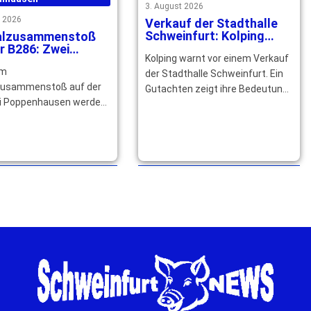
3. August 2026
t 2026
Verkauf der Stadthalle
Schweinfurt: Kolping
alzusammenstoß
kämpft für den Erhalt
r B286: Zwei
Kolping warnt vor einem Verkauf
hsene
em
verletzt Kind drei
der Stadthalle Schweinfurt. Ein
leichtverletzt
zusammenstoß auf der
Gutachten zeigt ihre Bedeutung
i Poppenhausen werden
für Wirtschaft, Kultur und
tofahrer schwer und ein
Arbeitsplätze in der … mehr
re altes Mädchen leicht
. … mehr