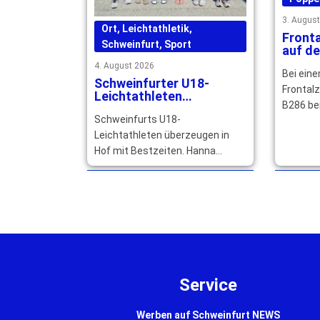
3. Augus
Ort
,
Leichtathletik
,
Front
Schweinfurt
,
Sport
auf de
Erwac
4. August 2026
Bei ein
schwer
Schweinfurter U18-
Jahre 
Frontal
Leichtathleten
B286 be
überzeugen mit
Schweinfurts U18-
Bestzeiten und starken
zwei Au
Platzierungen
Leichtathleten überzeugen in
drei Jah
Hof mit Bestzeiten. Hanna
verletzt
Hümmer startet erfolgreich mit
der deutschen DJK-Auswahl bei
den Games in Budapest. … mehr
Service
Werben auf Schweinfurt NEWS