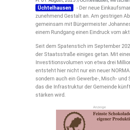
Fr. 01. August, 2025 //
Üchtelhausen
,
Wirtschaf
Üchtelhausen
- Der neue Einkaufsma
zunehmend Gestalt an. Am gestrigen Ab
gemeinsam mit Bürgermeister Johannes 
einem Rundgang einen Eindruck vom aktu
Seit dem Spatenstich im September 2024
der Staatsstraße
einiges getan. Mit ein
Investitionsvolumen von etwa drei Milli
entsteht hier nicht nur ein neuer NORMA
sondern auch ein Gewerbe-, Misch- und 
das die Infrastruktur der Gemeinde künft
stärken wird.
Anzeige