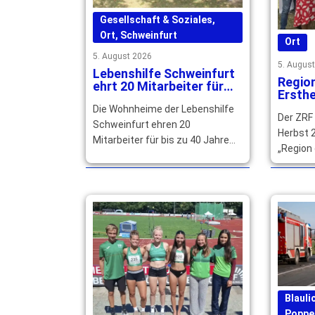
Gesellschaft & Soziales
,
Ort
,
Schweinfurt
Ort
5. August 2026
5. Augus
Lebenshilfe Schweinfurt
Regio
ehrt 20 Mitarbeiter für
Ersthe
langjährige Treue
qualif
Die Wohnheime der Lebenshilfe
Der ZRF
gesuc
Schweinfurt ehren 20
Herbst 2
Mitarbeiter für bis zu 40 Jahre
„Region 
Betriebszugehörigkeit und
Main-Rhö
würdigen ihr langjähriges großes
können s
Engagement. … mehr
mehr
Blauli
Poppe