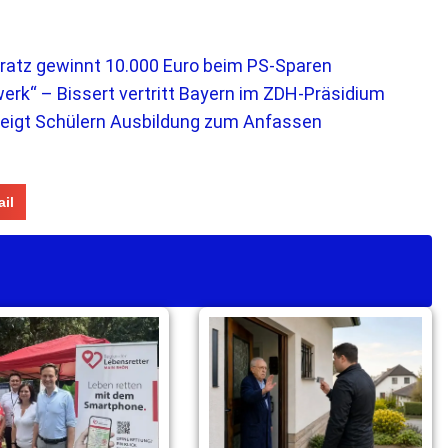
Gratz gewinnt 10.000 Euro beim PS-Sparen
rk“ – Bissert vertritt Bayern im ZDH-Präsidium
 zeigt Schülern Ausbildung zum Anfassen
il