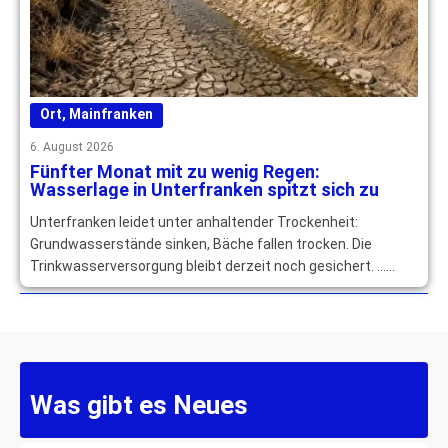
Ort
,
Mainfranken
6. August 2026
Fünfter Monat mit zu wenig Regen:
Wasserlage in Unterfranken spitzt sich zu
Unterfranken leidet unter anhaltender Trockenheit:
Grundwasserstände sinken, Bäche fallen trocken. Die
Trinkwasserversorgung bleibt derzeit noch gesichert. …
mehr
Was gibt es Neues