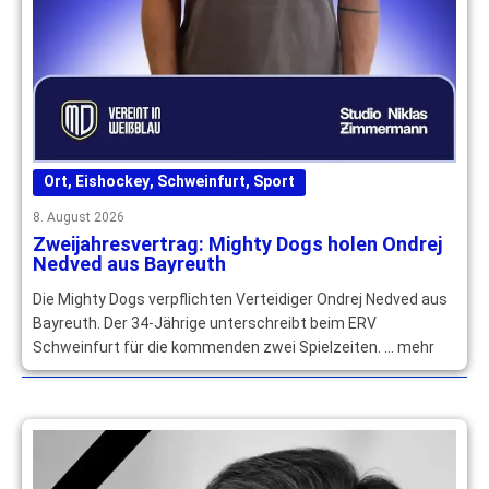
Ort
,
Eishockey
,
Schweinfurt
,
Sport
8. August 2026
Zweijahresvertrag: Mighty Dogs holen Ondrej
Nedved aus Bayreuth
Die Mighty Dogs verpflichten Verteidiger Ondrej Nedved aus
Bayreuth. Der 34-Jährige unterschreibt beim ERV
Schweinfurt für die kommenden zwei Spielzeiten. … mehr