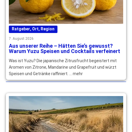
Ratgeber
,
Ort
,
Region
7. August 2026
Aus unserer Reihe – Hätten Sie’s gewusst?
Warum Yuzu Speisen und Cocktails verfeinert
Was ist Yuzu? Die japanische Zitrusfrucht begeistert mit
Aromen von Zitrone, Mandarine und Grapefruit und würzt
Speisen und Getränke raffiniert. … mehr